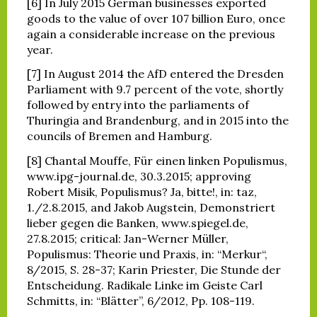
[6] In July 2015 German businesses exported
goods to the value of over 107 billion Euro, once
again a considerable increase on the previous
year.
[7] In August 2014 the AfD entered the Dresden
Parliament with 9.7 percent of the vote, shortly
followed by entry into the parliaments of
Thuringia and Brandenburg, and in 2015 into the
councils of Bremen and Hamburg.
[8] Chantal Mouffe, Für einen linken Populismus,
www.ipg-journal.de, 30.3.2015; approving
Robert Misik, Populismus? Ja, bitte!, in: taz,
1./2.8.2015, and Jakob Augstein, Demonstriert
lieber gegen die Banken, www.spiegel.de,
27.8.2015; critical: Jan-Werner Müller,
Populismus: Theorie und Praxis, in: “Merkur“,
8/2015, S. 28-37; Karin Priester, Die Stunde der
Entscheidung. Radikale Linke im Geiste Carl
Schmitts, in: “Blätter”, 6/2012, Pp. 108-119.