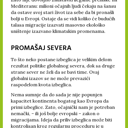
Mediteranu: milioni očajnih ljudi čekaju na šansu
da ostave svoj stari život iza sebe da bi pronašli
bolji u Evropi. Ostaje da se vidi koliko će budućih
talasa migracije izazvati masovno ekološko
uništenje izazvano klimatskim promenama.
PROMAŠAJ SEVERA
To što neko postane izbeglica je velikim delom
rezultat politike globalnog severa, dok sa druge
strane sever ne želi da se bavi time. Ovaj
globalni izazov se ne može prevazići
raspodelom kvota izbeglica.
Nema sumnje da do sada je nije popunjen
kapacitet kontinenta bogatog kao Evropa da
primi izbeglice. Zato, očajnički nam je potreban
nemački, – ili još bolje evropski – zakon o
migracijama. Ideja da priliv izbeglica može biti
kontrolisan kroz regularnu proceduru je u