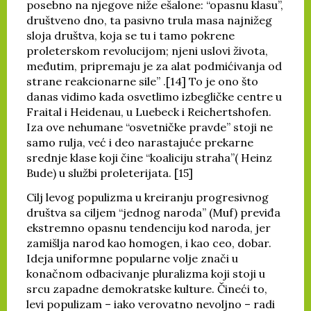
posebno na njegove niže ešalone: “opasnu klasu”,
društveno dno, ta pasivno trula masa najnižeg
sloja društva, koja se tu i tamo pokrene
proleterskom revolucijom; njeni uslovi života,
međutim, pripremaju je za alat podmićivanja od
strane reakcionarne sile” .[14] To je ono što
danas vidimo kada osvetlimo izbegličke centre u
Fraital i Heidenau, u Luebeck i Reichertshofen.
Iza ove nehumane “osvetničke pravde” stoji ne
samo rulja, već i deo narastajuće prekarne
srednje klase koji čine “koaliciju straha”( Heinz
Bude) u službi proleterijata. [15]
Cilj levog populizma u kreiranju progresivnog
društva sa ciljem “jednog naroda” (Muf) previđa
ekstremno opasnu tendenciju kod naroda, jer
zamišlja narod kao homogen, i kao ceo, dobar.
Ideja uniformne popularne volje znači u
konačnom odbacivanje pluralizma koji stoji u
srcu zapadne demokratske kulture. Čineći to,
levi populizam – iako verovatno nevoljno – radi