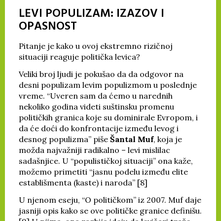
LEVI POPULIZAM: IZAZOV I
OPASNOST
Pitanje je kako u ovoj ekstremno rizičnoj
situaciji reaguje politička levica?
Veliki broj ljudi je pokušao da da odgovor na
desni populizam levim populizmom u poslednje
vreme. “Uveren sam da ćemo u narednih
nekoliko godina videti suštinsku promenu
političkih granica koje su dominirale Evropom, i
da će doći do konfrontacije između levog i
desnog populizma” piše
Šantal Muf
, koja je
možda najvažniji radikalno – levi mislilac
sadašnjice. U “populističkoj situaciji” ona kaže,
možemo primetiti “jasnu podelu između elite
establišmenta (kaste) i naroda” [8]
U njenom eseju, “O političkom” iz 2007. Muf daje
jasniji opis kako se ove političke granice definišu.