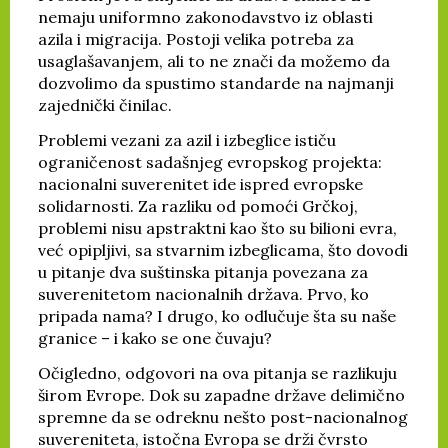
nemaju uniformno zakonodavstvo iz oblasti
azila i migracija. Postoji velika potreba za
usaglašavanjem, ali to ne znači da možemo da
dozvolimo da spustimo standarde na najmanji
zajednički činilac.
Problemi vezani za azil i izbeglice ističu
ograničenost sadašnjeg evropskog projekta:
nacionalni suverenitet ide ispred evropske
solidarnosti. Za razliku od pomoći Grčkoj,
problemi nisu apstraktni kao što su bilioni evra,
već opipljivi, sa stvarnim izbeglicama, što dovodi
u pitanje dva suštinska pitanja povezana za
suverenitetom nacionalnih država. Prvo, ko
pripada nama? I drugo, ko odlučuje šta su naše
granice – i kako se one čuvaju?
Očigledno, odgovori na ova pitanja se razlikuju
širom Evrope. Dok su zapadne države delimično
spremne da se odreknu nešto post-nacionalnog
suvereniteta, istočna Evropa se drži čvrsto