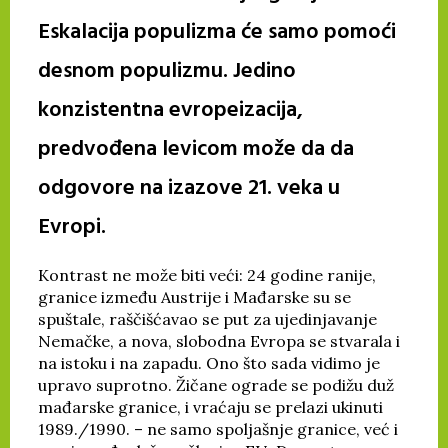
Eskalacija populizma će samo pomoći
desnom populizmu. Jedino
konzistentna evropeizacija,
predvođena levicom može da da
odgovore na izazove 21. veka u
Evropi.
Kontrast ne može biti veći: 24 godine ranije,
granice između Austrije i Mađarske su se
spuštale, raščišćavao se put za ujedinjavanje
Nemačke, a nova, slobodna Evropa se stvarala i
na istoku i na zapadu. Ono što sada vidimo je
upravo suprotno. Žičane ograde se podižu duž
mađarske granice, i vraćaju se prelazi ukinuti
1989./1990. – ne samo spoljašnje granice, već i