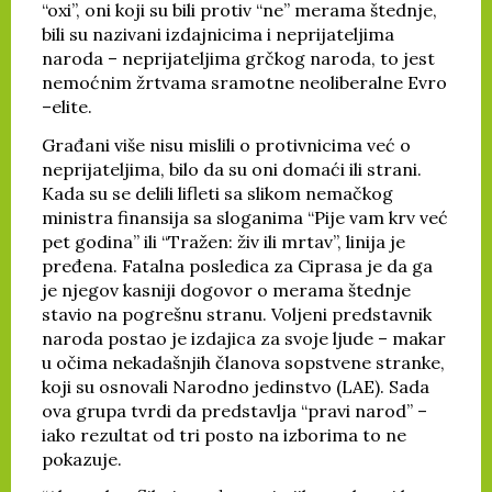
“oxi”, oni koji su bili protiv “ne” merama štednje,
bili su nazivani izdajnicima i neprijateljima
naroda – neprijateljima grčkog naroda, to jest
nemoćnim žrtvama sramotne neoliberalne Evro
–elite.
Građani više nisu mislili o protivnicima već o
neprijateljima, bilo da su oni domaći ili strani.
Kada su se delili lifleti sa slikom nemačkog
ministra finansija sa sloganima “Pije vam krv već
pet godina” ili “Tražen: živ ili mrtav”, linija je
pređena. Fatalna posledica za Ciprasa je da ga
je njegov kasniji dogovor o merama štednje
stavio na pogrešnu stranu. Voljeni predstavnik
naroda postao je izdajica za svoje ljude – makar
u očima nekadašnjih članova sopstvene stranke,
koji su osnovali Narodno jedinstvo (LAE). Sada
ova grupa tvrdi da predstavlja “pravi narod” –
iako rezultat od tri posto na izborima to ne
pokazuje.