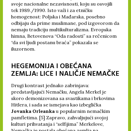
svoje nacionalne nezavisnosti, koju su osvojili
tek 1989./1990. Isto važi i za etničku
homogenost: Poljska i Mađarska, posebno
odbijaju da prime muslimane, pod izgovorom da
nemaju tradiciju multikulturalizma. Evropska
himna, Betovenova “Oda radosti” sa rečenicom
“da svi ljudi postanu braća” pokazala se
iluzornom.
HEGEMONIJA I OBEĆANA
ZEMLJA: LICE I NALIČJE NEMAČKE
Drugi kontrast jednako zabrinjava:
predstavljajući Nemačku, Angela Merkel je
skoro demonizovana sa svastikama i brkovima
Hitlera, i sada se ismejava kao izbeglička
Jovanka Orleanka
u popularnim nemačkim
pamfletima. [5] Zapravo, zahvaljujući svojoj
kulturi prihvatanja i “selfijima” Merkelove,
Nemačka je postala obećana zemlja na