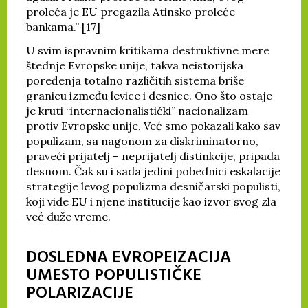
proleća je EU pregazila Atinsko proleće
bankama.” [17]
U svim ispravnim kritikama destruktivne mere
štednje Evropske unije, takva neistorijska
poređenja totalno različitih sistema briše
granicu između levice i desnice. Ono što ostaje
je kruti “internacionalistički” nacionalizam
protiv Evropske unije. Već smo pokazali kako sav
populizam, sa nagonom za diskriminatorno,
praveći prijatelj – neprijatelj distinkcije, pripada
desnom. Čak su i sada jedini pobednici eskalacije
strategije levog populizma desničarski populisti,
koji vide EU i njene institucije kao izvor svog zla
već duže vreme.
DOSLEDNA EVROPEIZACIJA
UMESTO POPULISTIČKE
POLARIZACIJE