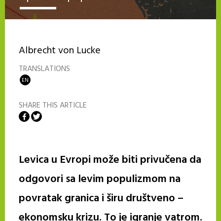
Albrecht von Lucke
TRANSLATIONS
EN
SHARE THIS ARTICLE
Share on Facebook
Share on Twitter
Levica u Evropi može biti privučena da
odgovori sa levim populizmom na
povratak granica i širu društveno –
ekonomsku krizu. To je igranje vatrom.