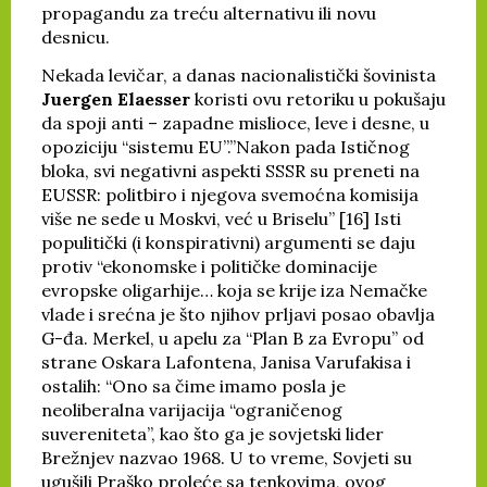
propagandu za treću alternativu ili novu
desnicu.
Nekada levičar, a danas nacionalistički šovinista
Juergen Elaesser
koristi ovu retoriku u pokušaju
da spoji anti – zapadne mislioce, leve i desne, u
opoziciju “sistemu EU”.”Nakon pada Ističnog
bloka, svi negativni aspekti SSSR su preneti na
EUSSR: politbiro i njegova svemoćna komisija
više ne sede u Moskvi, već u Briselu” [16] Isti
populitički (i konspirativni) argumenti se daju
protiv “ekonomske i političke dominacije
evropske oligarhije… koja se krije iza Nemačke
vlade i srećna je što njihov prljavi posao obavlja
G-đa. Merkel, u apelu za “Plan B za Evropu” od
strane Oskara Lafontena, Janisa Varufakisa i
ostalih: “Ono sa čime imamo posla je
neoliberalna varijacija “ograničenog
suvereniteta”, kao što ga je sovjetski lider
Brežnjev nazvao 1968. U to vreme, Sovjeti su
ugušili Praško proleće sa tenkovima, ovog