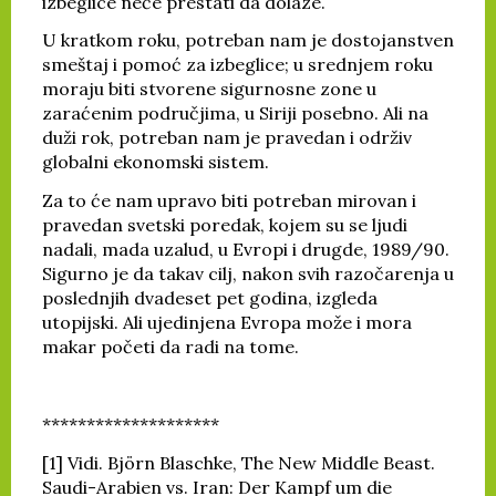
izbeglice neće prestati da dolaze.
U kratkom roku, potreban nam je dostojanstven
smeštaj i pomoć za izbeglice; u srednjem roku
moraju biti stvorene sigurnosne zone u
zaraćenim područjima, u Siriji posebno. Ali na
duži rok, potreban nam je pravedan i održiv
globalni ekonomski sistem.
Za to će nam upravo biti potreban mirovan i
pravedan svetski poredak, kojem su se ljudi
nadali, mada uzalud, u Evropi i drugde, 1989/90.
Sigurno je da takav cilj, nakon svih razočarenja u
poslednjih dvadeset pet godina, izgleda
utopijski. Ali ujedinjena Evropa može i mora
makar početi da radi na tome.
********************
[1] Vidi. Björn Blaschke, The New Middle Beast.
Saudi-Arabien vs. Iran: Der Kampf um die