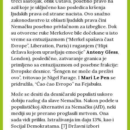
treći sastojak, oblik Ustava, posebno pravo na
azil koje je uključeno kao posledica kršenja
ljudskih prava od strane nacista. Ovo snažno
zakonodavstvo iz oblasti ljudskih prava čini
Nemačku posebno privlačnom za izbeglice. Dok
su otvorene ruke Merkelove bile dočekane u isto
vreme sa entuzijazmom (“Merkel spašava čast
Evrope”, Liberation, Paris) i ruganjem (“Hipi
država kojom upravljaju emocije”
Antony Gless
,
London), posledično, zatvaranje granica je
primljeno sa entuzijazmom od posebne frakcije:
Evropske desnice. “Šengen ne može da preživi
ovo”, tvitovao je Nigel Farage. I
Mari Le Pen
se
pridružila, “Ćao ćao Evropo” na Fejsbuku.
Može se desiti da desničarski populisti uskoro
dobiju razlog da slave Nemačku. Nakon podele u
populističkoj Alternativi za Nemačku (AfD), neki
mediji su je prerano proglasili mrtvom. Ona
sada vidi priliku. Istraživanja im daju 13%, kao i
Socijal Demokratama. [7] Državni izbori