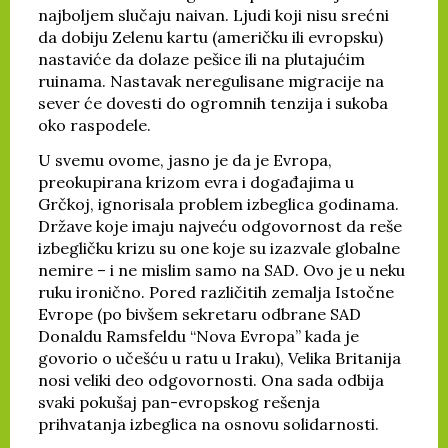
najboljem slučaju naivan. Ljudi koji nisu srećni
da dobiju Zelenu kartu (američku ili evropsku)
nastaviće da dolaze pešice ili na plutajućim
ruinama. Nastavak neregulisane migracije na
sever će dovesti do ogromnih tenzija i sukoba
oko raspodele.
U svemu ovome, jasno je da je Evropa,
preokupirana krizom evra i događajima u
Grčkoj, ignorisala problem izbeglica godinama.
Države koje imaju najveću odgovornost da reše
izbegličku krizu su one koje su izazvale globalne
nemire – i ne mislim samo na SAD. Ovo je u neku
ruku ironično. Pored različitih zemalja Istočne
Evrope (po bivšem sekretaru odbrane SAD
Donaldu Ramsfeldu “Nova Evropa” kada je
govorio o učešću u ratu u Iraku), Velika Britanija
nosi veliki deo odgovornosti. Ona sada odbija
svaki pokušaj pan-evropskog rešenja
prihvatanja izbeglica na osnovu solidarnosti.