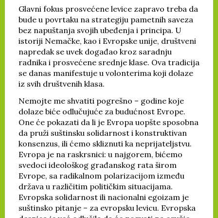
Glavni fokus prosvećene levice zapravo treba da
bude u povrtaku na strategiju pametnih saveza
bez napuštanja svojih ubeđenja i principa. U
istoriji Nemačke, kao i Evropske unije, društveni
napredak se uvek događao kroz saradnju
radnika i prosvećene srednje klase. Ova tradicija
se danas manifestuje u volonterima koji dolaze
iz svih društvenih klasa.
Nemojte me shvatiti pogrešno – godine koje
dolaze biće odlučujuće za budućnost Evrope.
One će pokazati da li je Evropa uopšte sposobna
da pruži suštinsku solidarnost i konstruktivan
konsenzus, ili ćemo skliznuti ka neprijateljstvu.
Evropa je na raskrsnici: u najgorem, bićemo
svedoci ideološkog građanskog rata širom
Evrope, sa radikalnom polarizacijom između
država u različitim političkim situacijama.
Evropska solidarnost ili nacionalni egoizam je
suštinsko pitanje – za evropsku levicu. Evropska