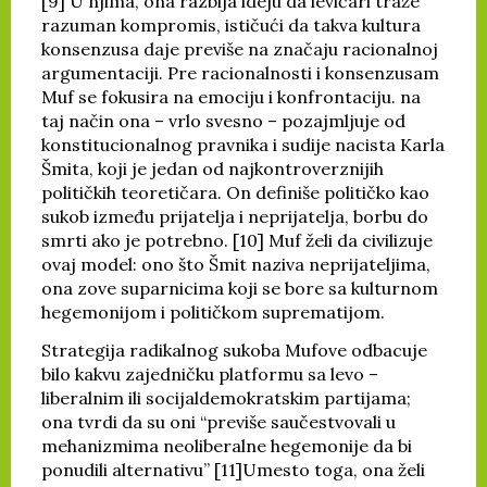
[9] U njima, ona razbija ideju da levičari traže
razuman kompromis, ističući da takva kultura
konsenzusa daje previše na značaju racionalnoj
argumentaciji. Pre racionalnosti i konsenzusam
Muf se fokusira na emociju i konfrontaciju. na
taj način ona – vrlo svesno – pozajmljuje od
konstitucionalnog pravnika i sudije nacista Karla
Šmita, koji je jedan od najkontroverznijih
političkih teoretičara. On definiše političko kao
sukob između prijatelja i neprijatelja, borbu do
smrti ako je potrebno. [10] Muf želi da civilizuje
ovaj model: ono što Šmit naziva neprijateljima,
ona zove suparnicima koji se bore sa kulturnom
hegemonijom i političkom suprematijom.
Strategija radikalnog sukoba Mufove odbacuje
bilo kakvu zajedničku platformu sa levo –
liberalnim ili socijaldemokratskim partijama;
ona tvrdi da su oni “previše saučestvovali u
mehanizmima neoliberalne hegemonije da bi
ponudili alternativu” [11]Umesto toga, ona želi