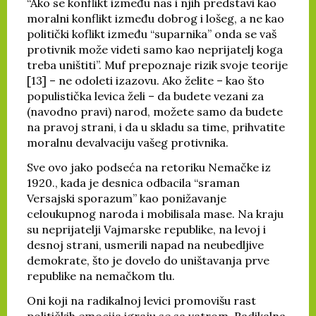
“Ako se konflikt između nas i njih predstavi kao
moralni konflikt između dobrog i lošeg, a ne kao
politički koflikt između “suparnika” onda se vaš
protivnik može videti samo kao neprijatelj koga
treba uništiti”. Muf prepoznaje rizik svoje teorije
[13] – ne odoleti izazovu. Ako želite – kao što
populistička levica želi – da budete vezani za
(navodno pravi) narod, možete samo da budete
na pravoj strani, i da u skladu sa time, prihvatite
moralnu devalvaciju vašeg protivnika.
Sve ovo jako podseća na retoriku Nemačke iz
1920., kada je desnica odbacila “sraman
Versajski sporazum” kao ponižavanje
celoukupnog naroda i mobilisala mase. Na kraju
su neprijatelji Vajmarske republike, na levoj i
desnoj strani, usmerili napad na neubedljive
demokrate, što je dovelo do uništavanja prve
republike na nemačkom tlu.
Oni koji na radikalnoj levici promovišu rast