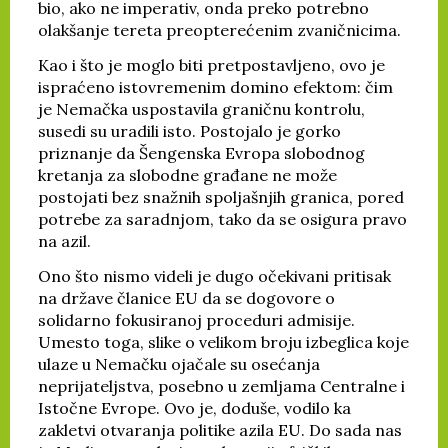
bio, ako ne imperativ, onda preko potrebno
olakšanje tereta preopterećenim zvaničnicima.
Kao i što je moglo biti pretpostavljeno, ovo je
ispraćeno istovremenim domino efektom: čim
je Nemačka uspostavila graničnu kontrolu,
susedi su uradili isto. Postojalo je gorko
priznanje da Šengenska Evropa slobodnog
kretanja za slobodne građane ne može
postojati bez snažnih spoljašnjih granica, pored
potrebe za saradnjom, tako da se osigura pravo
na azil.
Ono što nismo videli je dugo očekivani pritisak
na države članice EU da se dogovore o
solidarno fokusiranoj proceduri admisije.
Umesto toga, slike o velikom broju izbeglica koje
ulaze u Nemačku ojačale su osećanja
neprijateljstva, posebno u zemljama Centralne i
Istočne Evrope. Ovo je, doduše, vodilo ka
zakletvi otvaranja politike azila EU. Do sada nas