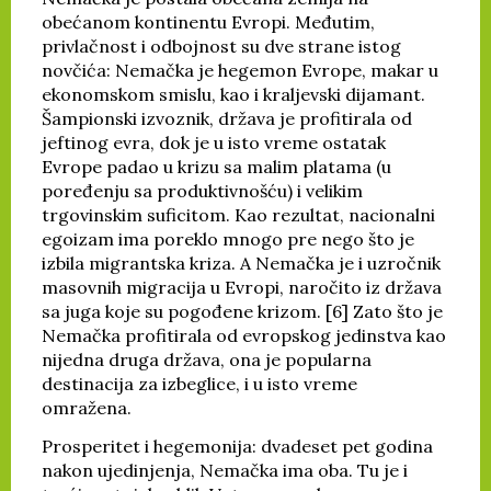
obećanom kontinentu Evropi. Međutim,
privlačnost i odbojnost su dve strane istog
novčića: Nemačka je hegemon Evrope, makar u
ekonomskom smislu, kao i kraljevski dijamant.
Šampionski izvoznik, država je profitirala od
jeftinog evra, dok je u isto vreme ostatak
Evrope padao u krizu sa malim platama (u
poređenju sa produktivnošću) i velikim
trgovinskim suficitom. Kao rezultat, nacionalni
egoizam ima poreklo mnogo pre nego što je
izbila migrantska kriza. A Nemačka je i uzročnik
masovnih migracija u Evropi, naročito iz država
sa juga koje su pogođene krizom. [6] Zato što je
Nemačka profitirala od evropskog jedinstva kao
nijedna druga država, ona je popularna
destinacija za izbeglice, i u isto vreme
omražena.
Prosperitet i hegemonija: dvadeset pet godina
nakon ujedinjenja, Nemačka ima oba. Tu je i