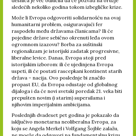
desnica je već odlučila da će pozvati na oružje
sledećih nekoliko godina tokom izbegličke krize.
Može li Evropa odgovoriti solidarnošću na ovaj
humanitarni problem, osiguravajući fer
raspodelu među državama članicama? Ili će
pojedine države sebično okrenuti leđa ovom
ogromnom izazovu? Borba za suštinski
regionalizam je istorijski zadatak progresivne,
liberalne levice. Danas, Evropa stoji pred
istorijskim izborom: ili će ujedinjena Evropa
uspeti, ili će postati rascepkani kontinent starih
država – nacija. Ovo poslednje bi značilo
propast EU, da Evropa odustaje od globalnog
dijaloga i da će novi svetski poredak 21. veka biti
prepušten novim (i starim) supersilama i
njihovim imperijalnim ambicijama.
Poslednjih dvadeset pet godina je pokazalo da
isključivo monetarna neoliberalna Evropa, za
koju se Angela Merkel i Volfgang Šojble zalažu,
ne moeže da odgovori na fundamentalnu krizu