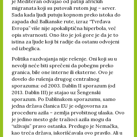
je Mediteran odvajao od patnji afričkih
migranata koji su putovali rutom jug – sever.
Sada kada ljudi putuju kopnom preko istoka do
zapada duž Balkanske rute, izraz “Tvrđava
Evropa” više nije apokaliptična hiperbola, već
opis stvarnosti. Ono što je još gore je da je to
istina za ljude koji bi radije da ostanu odvojeni
od izbeglica.
Politika razdvajanja nije rešenje. Oni koji su u
nevolji neće biti sprečeni da pobegnu preko
granica, bile one interne ili eksterne. Ovo je
dovelo do rušenja drugog centralnog
sporazuma: od 2003. Dablin II sporazum (od
2013. Dablin III) je stajao uz Šengenski
sporazum. Po Dablinskom sporazumu, samo
jedna država članica EU je odgovorna za
proceduru azila – zemlja prvobitnog ulaska. Ovo
je jedino mesto gde tražioci azila mogu da
“uživaju” pravo ostanka. Predugo je Nemačka,
kao treća država, iskorišćavala ovo pravilo. Ali u