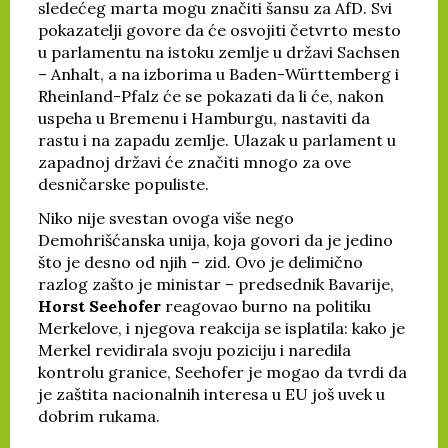
sledećeg marta mogu značiti šansu za AfD. Svi
pokazatelji govore da će osvojiti četvrto mesto
u parlamentu na istoku zemlje u državi Sachsen
– Anhalt, a na izborima u Baden-Württemberg i
Rheinland-Pfalz će se pokazati da li će, nakon
uspeha u Bremenu i Hamburgu, nastaviti da
rastu i na zapadu zemlje. Ulazak u parlament u
zapadnoj državi će značiti mnogo za ove
desničarske populiste.
Niko nije svestan ovoga više nego
Demohrišćanska unija, koja govori da je jedino
što je desno od njih – zid. Ovo je delimično
razlog zašto je ministar – predsednik Bavarije,
Horst Seehofer
reagovao burno na politiku
Merkelove, i njegova reakcija se isplatila: kako je
Merkel revidirala svoju poziciju i naredila
kontrolu granice, Seehofer je mogao da tvrdi da
je zaštita nacionalnih interesa u EU još uvek u
dobrim rukama.