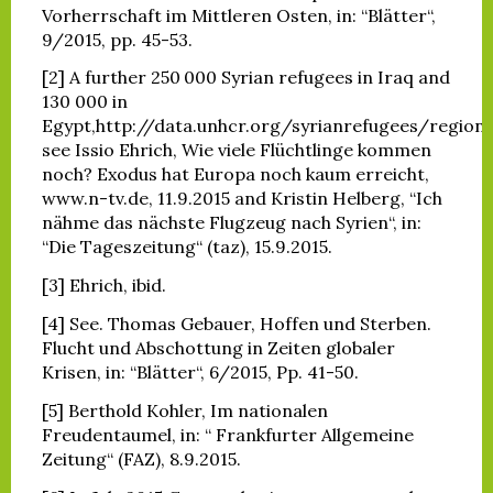
Vorherrschaft im Mittleren Osten, in: “Blätter“,
9/2015, pp. 45-53.
[2] A further 250 000 Syrian refugees in Iraq and
130 000 in
Egypt,http://data.unhcr.org/syrianrefugees/regiona
see Issio Ehrich, Wie viele Flüchtlinge kommen
noch? Exodus hat Europa noch kaum erreicht,
www.n-tv.de, 11.9.2015 and Kristin Helberg, “Ich
nähme das nächste Flugzeug nach Syrien“, in:
“Die Tageszeitung“ (taz), 15.9.2015.
[3] Ehrich, ibid.
[4] See. Thomas Gebauer, Hoffen und Sterben.
Flucht und Abschottung in Zeiten globaler
Krisen, in: “Blätter“, 6/2015, Pp. 41-50.
[5] Berthold Kohler, Im nationalen
Freudentaumel, in: “ Frankfurter Allgemeine
Zeitung“ (FAZ), 8.9.2015.