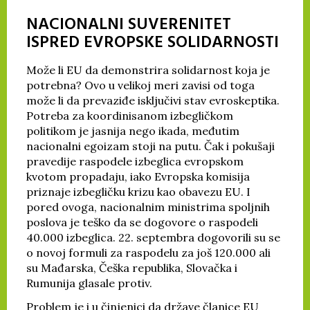
NACIONALNI SUVERENITET
ISPRED EVROPSKE SOLIDARNOSTI
Može li EU da demonstrira solidarnost koja je
potrebna? Ovo u velikoj meri zavisi od toga
može li da prevaziđe isključivi stav evroskeptika.
Potreba za koordinisanom izbegličkom
politikom je jasnija nego ikada, međutim
nacionalni egoizam stoji na putu. Čak i pokušaji
pravedije raspodele izbeglica evropskom
kvotom propadaju, iako Evropska komisija
priznaje izbegličku krizu kao obavezu EU. I
pored ovoga, nacionalnim ministrima spoljnih
poslova je teško da se dogovore o raspodeli
40.000 izbeglica. 22. septembra dogovorili su se
o novoj formuli za raspodelu za još 120.000 ali
su Mađarska, Češka republika, Slovačka i
Rumunija glasale protiv.
Problem je i u činjenici da države članice EU