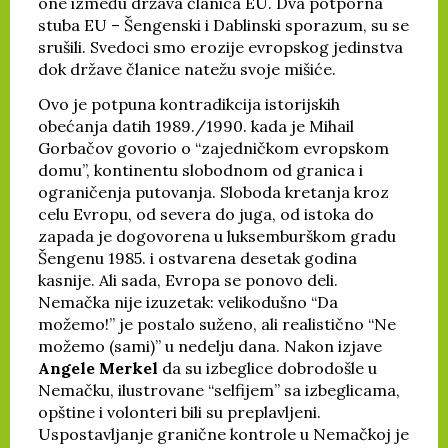
one između država članica EU. Dva potporna
stuba EU – Šengenski i Dablinski sporazum, su se
srušili. Svedoci smo erozije evropskog jedinstva
dok države članice natežu svoje mišiće.
Ovo je potpuna kontradikcija istorijskih
obećanja datih 1989./1990. kada je Mihail
Gorbačov govorio o “zajedničkom evropskom
domu”, kontinentu slobodnom od granica i
ograničenja putovanja. Sloboda kretanja kroz
celu Evropu, od severa do juga, od istoka do
zapada je dogovorena u luksemburškom gradu
Šengenu 1985. i ostvarena desetak godina
kasnije. Ali sada, Evropa se ponovo deli.
Nemačka nije izuzetak: velikodušno “Da
možemo!” je postalo suženo, ali realistično “Ne
možemo (sami)” u nedelju dana. Nakon izjave
Angele Merkel
da su izbeglice dobrodošle u
Nemačku, ilustrovane “selfijem” sa izbeglicama,
opštine i volonteri bili su preplavljeni.
Uspostavljanje granične kontrole u Nemačkoj je