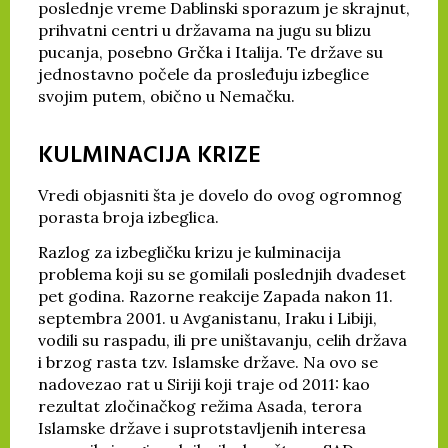
poslednje vreme Dablinski sporazum je skrajnut,
prihvatni centri u državama na jugu su blizu
pucanja, posebno Grčka i Italija. Te države su
jednostavno počele da prosleđuju izbeglice
svojim putem, obično u Nemačku.
KULMINACIJA KRIZE
Vredi objasniti šta je dovelo do ovog ogromnog
porasta broja izbeglica.
Razlog za izbegličku krizu je kulminacija
problema koji su se gomilali poslednjih dvadeset
pet godina. Razorne reakcije Zapada nakon 11.
septembra 2001. u Avganistanu, Iraku i Libiji,
vodili su raspadu, ili pre uništavanju, celih država
i brzog rasta tzv. Islamske države. Na ovo se
nadovezao rat u Siriji koji traje od 2011: kao
rezultat zločinačkog režima Asada, terora
Islamske države i suprotstavljenih interesa