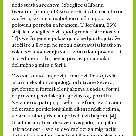
nedostatka sredstva. Izbeglice u Libanu
trenutno primaju 13,50 američkih dolara u formi
vaučera, koji im u najboljem slučaju pokriva
polovinu potreba za hranom. U Jordanu, 86%
sirijskih izbeglica živi ispod granice siromaštva.
[3] Ove činjenice pokazuju da se ljudi koji traže
utočište u Evropi ne mogu zaustaviti u kratkom
roku bez suočavanja sa krizom u kampovima – i
u srednjem roku, bez uspostavljanja makar
delimičnog mira u Siriji.
Ovo su “samo” najnoviji trendovi. Postoji cela
istorija eksploatacije Juga od strane Severa,
prvobitno u formi kolonijalizma a sada u formi
nepravenog svetskog trgovinskog poretka.
Neizmerna patnja, posebno u Africi, izvršavana
od strane postkolonijalnih diktatorskih režima,
stvara stalno prisutnu potrebu za begom. [4]
Građanski ratovi, države u raspadu, socijalna
uskraćenost – sve su ovo razlozi za migraciju.
Zato nije dovoljno zaustaviti ilegalne prelaske na