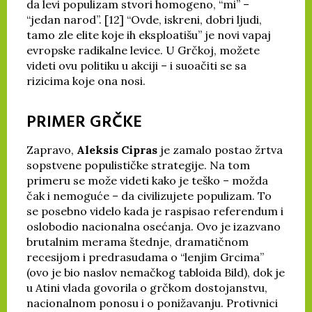
da levi populizam stvori homogeno, “mi” –
“jedan narod”. [12] “Ovde, iskreni, dobri ljudi,
tamo zle elite koje ih eksploatišu” je novi vapaj
evropske radikalne levice. U Grčkoj, možete
videti ovu politiku u akciji – i suoačiti se sa
rizicima koje ona nosi.
PRIMER GRČKE
Zapravo,
Aleksis Cipras
je zamalo postao žrtva
sopstvene populističke strategije. Na tom
primeru se može videti kako je teško – možda
čak i nemoguće – da civilizujete populizam. To
se posebno videlo kada je raspisao referendum i
oslobodio nacionalna osećanja. Ovo je izazvano
brutalnim merama štednje, dramatičnom
recesijom i predrasudama o “lenjim Grcima”
(ovo je bio naslov nemačkog tabloida Bild), dok je
u Atini vlada govorila o grčkom dostojanstvu,
nacionalnom ponosu i o ponižavanju. Protivnici