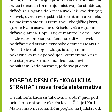
političkih emocija igraju se sa vatrom. Radikalna
levica i desnica formiraju uništavajuću simbiozu,
držeći se slogana da krivica uvek leži kod drugog
– i uvek, uvek u evropskim birokratama u Briselu.
To možemo videti u trenutnoj izbegličkoj krizi,
gde se EU urušava, ne u Briselu, već u egoizmu
država članica. Populističke mantre levice – ovo
su zle elite, ono su poniženi narodi – su uvek
podržane od strane evropske desnice i Mari Le
Pen, i to iz dobrog razloga: istorija nam
pokazuje ko uvek pobeđuje u vremenima krize
kao što je ova – radikalna desnica. Levi
populizam, kada nastane, jede svoju decu.
POBEDA DESNICE: “KOALICIJA
STRAHA” i nova treća aleternativa
U realnosti, kada su takozvani “dobri” ljudi pod
pritiskom oni se ne okreću levici. Čak je i Karl
Marks imao neromantični pogled na ljudski rod,