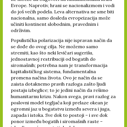
Evrope. Naprotiv, hrani se nacionalizmom i vodi
do još većih podela. Leva alternativa ne sme biti
nacionalna, samo dosleda evropeizacija može
učiniti kontinent slobodnim, pravednim i
održivim.
Populistička polarizacija nije ispravan način da
se dođe do ovog cilja. Ne možemo samo
stremiti, kao što neki levičari sugerišu,
jednostavnoj restribuciji od bogatih do
siromašnih; potrebna nam je transformacija
kapitalističkog sistema, fundamentalna
promena načina života. Ovo je način da se
zaista dotaknemo pravih razloga zašto ljudi
postaju izbeglice; to je jedini način da rešimo
humanitarnu krizu. Nakon svega, pravi razlog za
poslovni model tegljača koji prelaze okean je
ogromni jaz u bogatstvu između severa i juga,
zapada i istoka. Sve dok to postoji – i sve dok
ponor između bogatih i siromašnih raste –