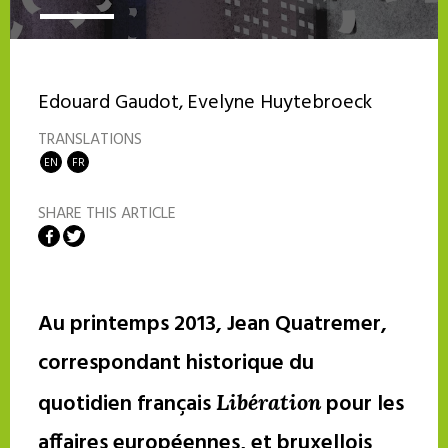
Edouard Gaudot
Evelyne Huytebroeck
TRANSLATIONS
EN
FR
SHARE THIS ARTICLE
Share on Facebook
Share on Twitter
Au printemps 2013, Jean Quatremer,
correspondant historique du
quotidien français
pour les
Libération
affaires européennes, et bruxellois