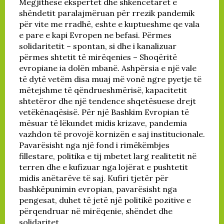
Megjithëse ekspertët dhe shkencëtarët e
shëndetit paralajmëruan për rrezik pandemik
për vite me rradhë, eshte e kuptueshme qe vala
e pare e kapi Evropen ne befasi. Përmes
solidaritetit – spontan, si dhe i kanalizuar
përmes shtetit të mirëqenies – Shoqëritë
evropiane ia dolën mbanë. Ashpërsia e një vale
të dytë vetëm disa muaj më vonë ngre pyetje të
mëtejshme të qëndrueshmërisë, kapacitetit
shtetëror dhe një tendence shqetësuese drejt
vetëkënaqësisë. Për një Bashkim Evropian të
mësuar të lëkundet midis krizave, pandemia
vazhdon të provojë kornizën e saj institucionale.
Pavarësisht nga një fond i rimëkëmbjes
fillestare, politika e tij mbetet larg realitetit në
terren dhe e kufizuar nga lojërat e pushtetit
midis anëtarëve të saj. Kufiri tjetër për
bashkëpunimin evropian, pavarësisht nga
pengesat, duhet të jetë një politikë pozitive e
përqendruar në mirëqenie, shëndet dhe
solidaritet.