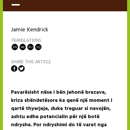
Jamie Kendrick
TRANSLATIONS
EN
ME
RU
SQ
SHARE THIS ARTICLE
Share on Facebook
Share on Twitter
Pavarësisht nëse i bën jehonë brezave,
kriza shëndetësore ka qenë një moment i
qartë thyerjeje, duke treguar si nevojën,
ashtu edhe potencialin për një botë
ndryshe. Por ndryshimi do të varet nga