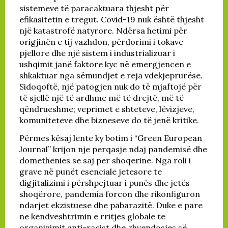
sistemeve të paracaktuara thjesht për
efikasitetin e tregut. Covid-19 nuk është thjesht
një katastrofë natyrore. Ndërsa hetimi për
origjinën e tij vazhdon, përdorimi i tokave
pjellore dhe një sistem i industrializuar i
ushqimit janë faktore kyc në emergjencen e
shkaktuar nga sëmundjet e reja vdekjeprurëse.
Sidoqoftë, një patogjen nuk do të mjaftojë për
të sjellë një të ardhme më të drejtë, më të
qëndrueshme; veprimet e shteteve, lëvizjeve,
komuniteteve dhe bizneseve do të jenë kritike.
Përmes kësaj lente ky botim i “Green European
Journal” krijon nje perqasje ndaj pandemisë dhe
domethenies se saj per shoqerine. Nga roli i
grave në punët esenciale jetesore te
digjitalizimi i përshpejtuar i punës dhe jetës
shoqërore, pandemia forcon dhe rikonfiguron
ndarjet ekzistuese dhe pabarazitë. Duke e pare
ne kendveshtrimin e rritjes globale te
organizimit anti-racist dhe zhvendosjes së