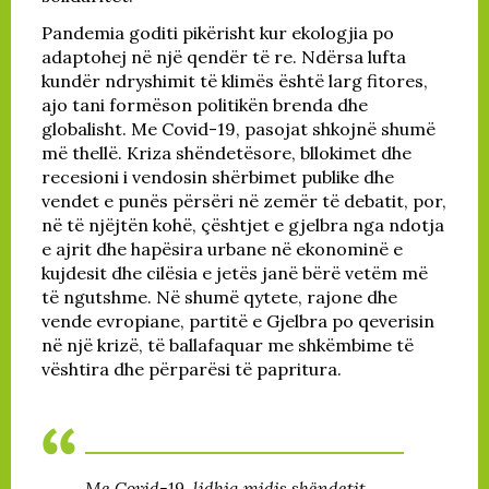
Pandemia goditi pikërisht kur ekologjia po
adaptohej në një qendër të re. Ndërsa lufta
kundër ndryshimit të klimës është larg fitores,
ajo tani formëson politikën brenda dhe
globalisht. Me Covid-19, pasojat shkojnë shumë
më thellë. Kriza shëndetësore, bllokimet dhe
recesioni i vendosin shërbimet publike dhe
vendet e punës përsëri në zemër të debatit, por,
në të njëjtën kohë, çështjet e gjelbra nga ndotja
e ajrit dhe hapësira urbane në ekonominë e
kujdesit dhe cilësia e jetës janë bërë vetëm më
të ngutshme. Në shumë qytete, rajone dhe
vende evropiane, partitë e Gjelbra po qeverisin
në një krizë, të ballafaquar me shkëmbime të
vështira dhe përparësi të papritura.
Me Covid-19, lidhja midis shëndetit