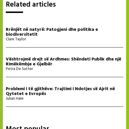
Related articles
Rrënjët në natyrë: Patogjeni dhe politika e
biodiversitetit
Clare Taylor
Vështrojmë drejt së Ardhmes: Shëndeti Publik dhe një
Rimëkëmbje e Gjelbër
Petra De Sutter
Problemi i të gjithëve: Trajtimi i Ndotjes së Ajrit në
Qytetet e Evropës
Julian Hale