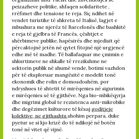
peizazheve politike, shfaqen solidaritete ,
rrëfimet dhe tensione te reja. Siç ndihet në
vendet turistike të shkreta të Italisë, lagjet e
mbushura me njerëz të Barcelonës dhe bashkitë
e reja të gjelbra të Francës, çështjet e
shërbimeve publike, hapësirës dhe mjedisit që
përcaktojnë jetën në qytet fitojnë një urgjencë
edhe më të madhe. Të ballafaquar me çmimin e
shkurtimeve ne shkalle të rrezikshme ne
sektorin publik në shumë vende, botimi vazhdon
për të eksploruar mangësitë e modelit tonë
ekonomik dhe rolin e domosdoshëm, por
ndryshues të shtetit të mirëqenies në sigurimin
e mirëqenies së të gjithëve. Nga bio-mbikëqyrja
dhe migrimi global te rezistenca anti-mikrobike
dhe degëzimet kulturore të kësaj
goditjeje
kolektive, ne gjithashtu
shohim perpara, duke
pyetur se si kjo krizë do të ndikojë në botën
tonë në vitet që vijnë.