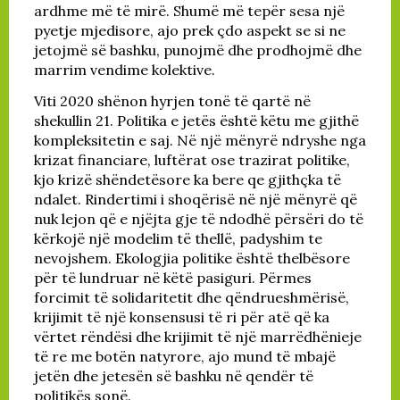
ardhme më të mirë. Shumë më tepër sesa një
pyetje mjedisore, ajo prek çdo aspekt se si ne
jetojmë së bashku, punojmë dhe prodhojmë dhe
marrim vendime kolektive.
Viti 2020 shënon hyrjen tonë të qartë në
shekullin 21. Politika e jetës është këtu me gjithë
kompleksitetin e saj. Në një mënyrë ndryshe nga
krizat financiare, luftërat ose trazirat politike,
kjo krizë shëndetësore ka bere qe gjithçka të
ndalet. Rindertimi i shoqërisë në një mënyrë që
nuk lejon që e njëjta gje të ndodhë përsëri do të
kërkojë një modelim të thellë, padyshim te
nevojshem. Ekologjia politike është thelbësore
për të lundruar në këtë pasiguri. Përmes
forcimit të solidaritetit dhe qëndrueshmërisë,
krijimit të një konsensusi të ri për atë që ka
vërtet rëndësi dhe krijimit të një marrëdhënieje
të re me botën natyrore, ajo mund të mbajë
jetën dhe jetesën së bashku në qendër të
politikës sonë.