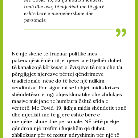
tonë dhe asaj
të mjedisit më të gjerë
është bërë e menjëhershme dhe
personale
Në një skenë të trazuar politike mes
pakënaqësisë në rritje, qeveria e Gjelbër duhet
të kanalizojë kërkesat e lëvizjeve të reja dhe t’u
përgjigjet njerëzve përtej qëndrimeve
tradicionale, nëse do të kete një ndikim
vendimtar. Por sigurimi se lidhjet midis krizës
shëndetësore, ngrohjes klimatike dhe zhdukjes
masive nuk jane te humbura është sfida e
vërtetë. Me Covid-19, lidhja midis shëndetit tonë
dhe mjedisit më të gjerë është bërë e
menjëhershme dhe personale. Në këtë prekje
qëndron një rrëfim i fuqishëm që duhet
zhbllokuar për të nxitur ndryshimin për një të