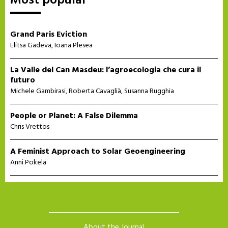
Most popular
Grand Paris Eviction
Elitsa Gadeva
,
Ioana Plesea
La Valle del Can Masdeu: l’agroecologia che cura il
futuro
Michele Gambirasi
,
Roberta Cavaglià
,
Susanna Rugghia
People or Planet: A False Dilemma
Chris Vrettos
A Feminist Approach to Solar Geoengineering
Anni Pokela
About the Journal