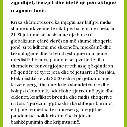
zgjedhjet, lëvizjet dhe idetë që përcaktojnë
reagimin tonë.
Kriza shëndetësore ka mjegulluar kufijtë midis
shumë sfidave me të cilat përballemi në shekullin
21. Si jetojmë së bashku në një botë të
globalizuar, çfarë vlerëson më shumë shoqëria
jonë, si të lidhemi me shkencën, mjekësinë dhe
teknologjinë dhe si të ndryshojmë ndarjen e
mjedisit? Përmes pandemisë, pyetje të tilla
themelore konvergjojne rreth asaj që qëndron
në qendër të tyre: jeta dhe të jetuarit së bashku.
Efekti është se viti 2020 është përjetuar si një
krizë e përgjithshme: kriza shëndetësore dhe
kolapsi ekonomik, nderkohe zjarret në pyje dhe
ciklonet, konfliktet brenda dhe midis shoqërive
rriten. Njerëzimi gjithashtu ka shfaqur burimet
e tij më të mëdha të shpresës gjatë gjithë
pandemisë: solidaritetin dhe kujdesin,
bashkëpunimin dhe krijimtarinë.