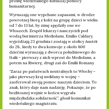
prośbę wiedeńskiego Ratusza) pomocy
humanitarnej.
Wyruszają one wypchane zapasami, w drodze
powrotnej biorą z kolei na grupę dzieci w wieku
od 7 do 13 lat, by zimę spędziły one we
Włoszech. Zespół lekarzy i nauczycieli pod
wodzą burmistrza Mediolanu, Emilio Caldary,
wyjeżdżają 23 grudnia i zostają w stolicy Austrii
do 28., kiedy to dwa konwoje z około 800
dziećmi wyruszają z dworca południowego do
Italii – pierwszy z nich wprost do Mediolanu, a
potem na Riwierę, drugi zaś do Emilii Romany.
“Zaraz po państwach neutralnych to Włochy –
jako pierwszy kraj uwikłany w wojnę –
zaoferował swoją pomoc naszym dzieciom. To
znak, który daje nam nadzieję. Pokazuje, że po
bezlitosnej wojnie w końcu wygrała
międzyludzka solidarność”, głosił komunikat
wiedeńskiego magistratu.