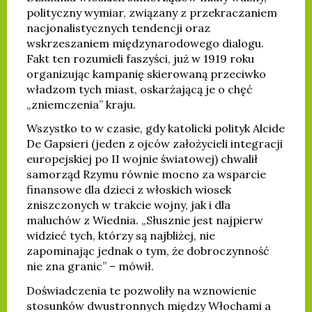
polityczny wymiar, związany z przekraczaniem
nacjonalistycznych tendencji oraz
wskrzeszaniem międzynarodowego dialogu.
Fakt ten rozumieli faszyści, już w 1919 roku
organizując kampanię skierowaną przeciwko
władzom tych miast, oskarżającą je o chęć
„zniemczenia” kraju.
Wszystko to w czasie, gdy katolicki polityk Alcide
De Gapsieri (jeden z ojców założycieli integracji
europejskiej po II wojnie światowej) chwalił
samorząd Rzymu równie mocno za wsparcie
finansowe dla dzieci z włoskich wiosek
zniszczonych w trakcie wojny, jak i dla
maluchów z Wiednia. „Słusznie jest najpierw
widzieć tych, którzy są najbliżej, nie
zapominając jednak o tym, że dobroczynność
nie zna granic” – mówił.
Doświadczenia te pozwoliły na wznowienie
stosunków dwustronnych między Włochami a